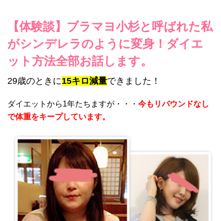
【体験談】ブラマヨ小杉と呼ばれた私
がシンデレラのように変身！ダイエ
ット方法全部お話します。
29歳のときに
15キロ減量
できました！
ダイエットから1年たちますが・・・
今もリバウンドなし
で体重をキープしています。