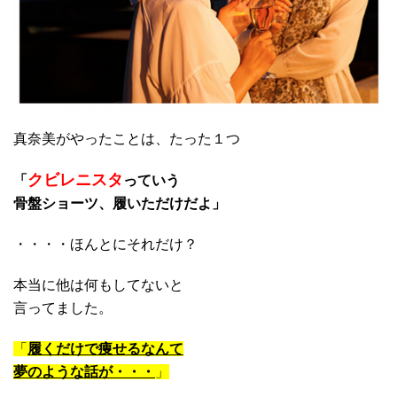
真奈美がやったことは、たった１つ
クビレニスタ
「
っていう
骨盤ショーツ、履いただけだよ」
・・・・ほんとにそれだけ？
本当に他は何もしてないと
言ってました。
「
履くだけで痩せるなんて
夢のような話が・・・
」