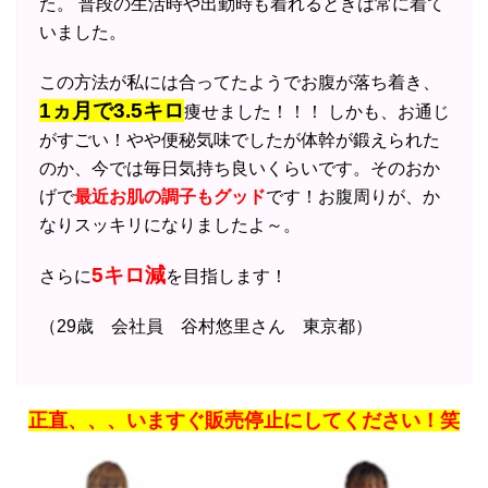
た。 普段の生活時や出勤時も着れるときは常に着て
いました。
この方法が私には合ってたようでお腹が落ち着き、
1ヵ月で3.5キロ
痩せました！！！ しかも、お通じ
がすごい！やや便秘気味でしたが体幹が鍛えられた
のか、今では毎日気持ち良いくらいです。そのおか
げで
最近お肌の調子もグッド
です！お腹周りが、か
なりスッキリになりましたよ～。
5キロ減
さらに
を目指します！
（29歳 会社員 谷村悠里さん 東京都）
正直、、、いますぐ販売停止にしてください！笑