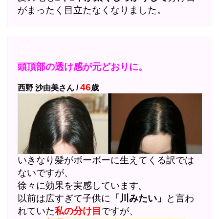
がまったく目立たなくなりました。
頭頂部の透け感が元どおりに。
46
西野 沙由美さん /
歳
いきなり髪がボーボーに生えてくる訳では
ないですが、
徐々に効果を実感しています。
以前は広すぎて子供に
「川みたい」
と言わ
れていた
私の分け目
ですが、