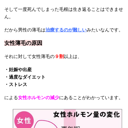
そして
一度死んでしまった毛根は生き返ることはできませ
ん。
だから男性の薄毛は
治療するのが難しい
みたいなんです。
女性薄毛の原因
それに対して女性薄毛の
９割
以上は、
・妊娠や出産
・過度なダイエット
・ストレス
による
女性ホルモンの減少
にあることがわかっています。