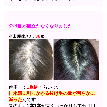
分け目が目立たなくなりました
38
小山 愛佳さん /
歳
使用して
1週間
くらいで、
排水溝に引っかかる抜け毛の量が明らかに
減った
んです！
髪の毛も
1本1本が太くしっかりして
分け目