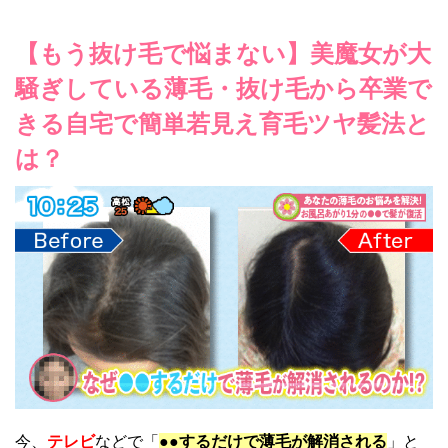
【もう抜け毛で悩まない】美魔女が大
騒ぎしている薄毛・抜け毛から卒業で
きる自宅で簡単若見え育毛ツヤ髪法と
は？
今、
テレビ
などで「
●●するだけで薄毛が解消される
」と