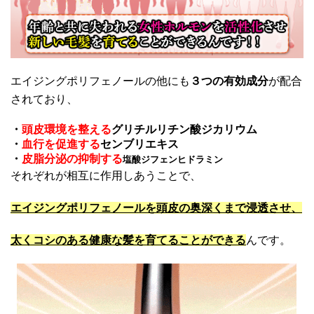
エイジングポリフェノールの他にも
３つの有効成分
が配合
されており、
・
頭皮環境を整える
グリチルリチン酸ジカリウム
・
血行を促進する
センブリエキス
・
皮脂分泌の抑制する
塩酸ジフェンヒドラミン
それぞれが相互に作用しあうことで、
エイジングポリフェノールを頭皮の奥深くまで浸透させ、
太くコシのある健康な髪を育てることができる
んです。