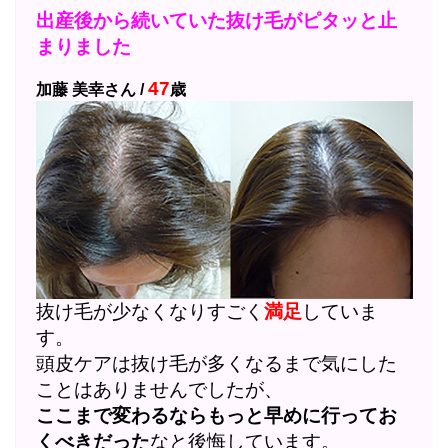
出産後から続いていた抜け毛がピタッと止
まりました
47
加藤 美幸さん /
歳
抜け毛が少なくなりすごく
満足
していま
す。
頭皮ケアは抜け毛が多くなるまで気にした
ことはありませんでしたが、
ここまで変わるならもっと早めに行ってお
くべきだった
なと後悔しています。