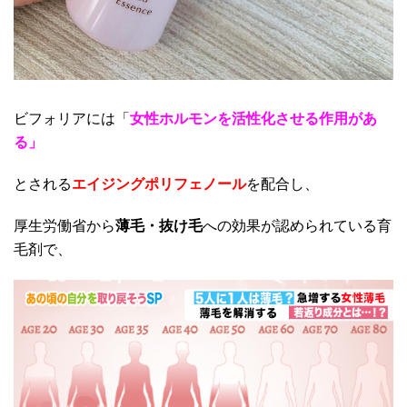
ビフォリアには「
女性ホルモンを活性化させる作用があ
る」
とされ
る
エイジングポリフェノール
を
配合し、
厚生労働省から
薄毛・抜け毛
への効果が認められている育
毛剤で、