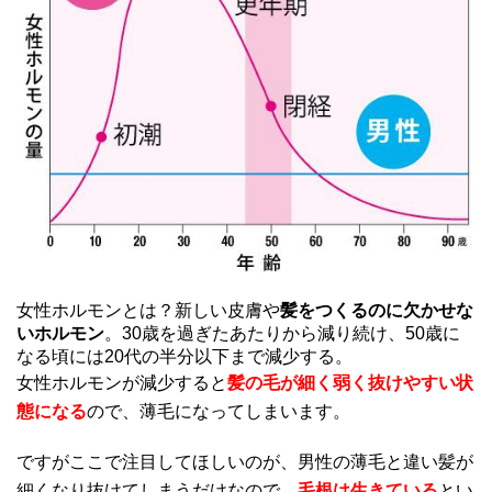
女性ホルモンとは？
新しい皮膚や
髪をつくるのに欠かせな
いホルモン
。30歳を過ぎたあたりから減り続け、50歳に
なる頃には20代の半分以下まで減少する。
女性ホルモンが減少すると
髪の毛が細く弱く抜けやすい状
態になる
ので、薄毛になってしまいます。
ですがここで注目してほしいのが、男性の薄毛と違い髪が
細くなり抜けてしまうだけなので、
毛根は生きている
とい